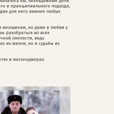
 казалось бы, безнадежные дела
ого и принципиального подхода,
удие для него важнее любых
ся женщинам, но даже в любви у
ы разобраться во всех
чной смелости, ведь
о их жизни, но и судьбы их
етях и мессенджерах: