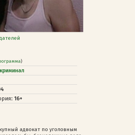
дателей
рограмма
)
криминал
04
ория:
16+
купный адвокат по уголовным