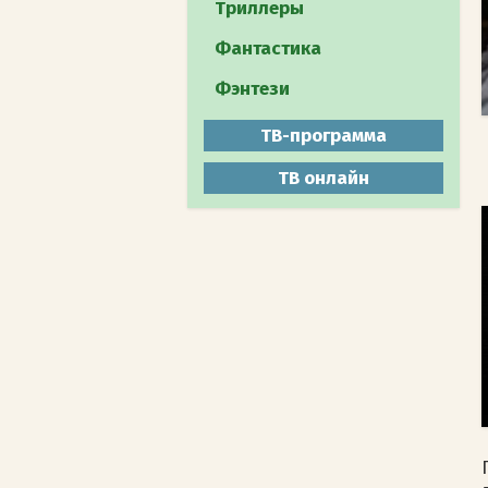
Путешествия
Триллеры
Документальное
Фантастика
Животный мир
Фэнтези
Мистика
ТВ-программа
ТВ онлайн