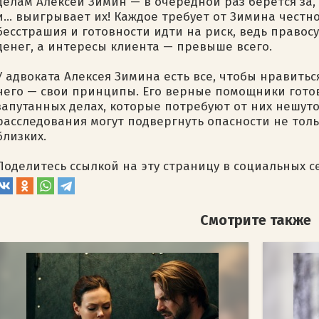
делам Алексей Зимин — в очередной раз берется за,
и… выигрывает их! Каждое требует от Зимина честн
бесстрашия и готовности идти на риск, ведь правос
денег, а интересы клиента — превыше всего.
У адвоката Алексея Зимина есть все, чтобы нравить
него — свои принципы. Его верные помощники готов
запутанных делах, которые потребуют от них нешуто
расследования могут подвергнуть опасности не тольк
близких.
Поделитесь ссылкой на эту страницу в социальных с
Смотрите также