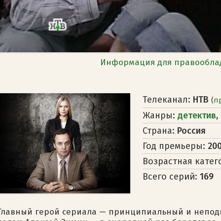
Информация для правообла
Телеканал:
НТВ
(
п
Жанры:
детектив
,
Страна:
Россия
Год премьеры:
20
Возрастная катег
Всего серий:
169
Главный герой сериала — принципиальный и непод