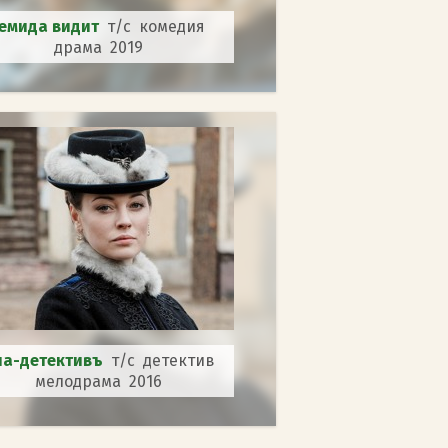
емида видит
т/с комедия
драма 2019
на-детективъ
т/с детектив
мелодрама 2016