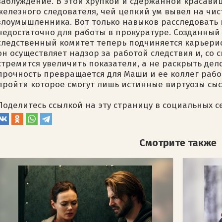
заблуждение. В этой хрупкой и сдержанной красави
железного следователя, чей цепкий ум вывел на чис
злоумышленника. Вот только навыков расследовать 
недостаточно для работы в прокуратуре. Созданный
следственный комитет теперь подчиняется карьери
он осуществляет надзор за работой следствия и, со
стремится увеличить показатели, а не раскрыть дел
прочность превращается для Маши и ее коллег рабо
пройти которое смогут лишь истинные виртуозы сыс
Поделитесь ссылкой на эту страницу в социальных с
Смотрите также