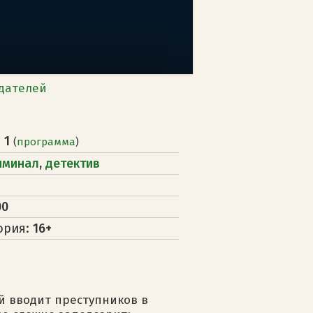
дателей
 1
(
программа
)
иминал
,
детектив
00
ория:
16+
 вводит преступников в