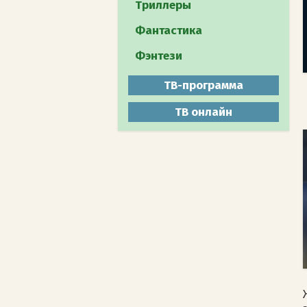
Путешествия
Триллеры
Документальное
Фантастика
Животный мир
Фэнтези
Мистика
ТВ-программа
ТВ онлайн