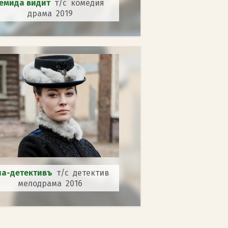
емида видит
т/с комедия
драма 2019
на-детективъ
т/с детектив
мелодрама 2016