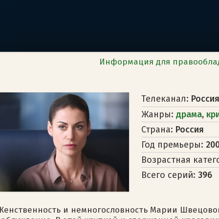
Информация для правообла
Телеканал:
Россия
Жанры:
драма
,
кр
Страна:
Россия
Год премьеры:
20
Возрастная катег
Всего серий:
396
Женственность и немногословность Марии Швецовой