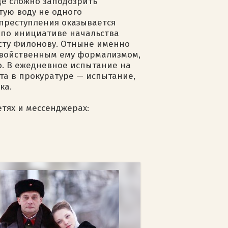
це сложно заподозрить
тую воду не одного
преступления оказывается
 по инициативе начальства
сту Филонову. Отныне именно
 свойственным ему формализмом,
о. В ежедневное испытание на
та в прокуратуре — испытание,
ка.
етях и мессенджерах: