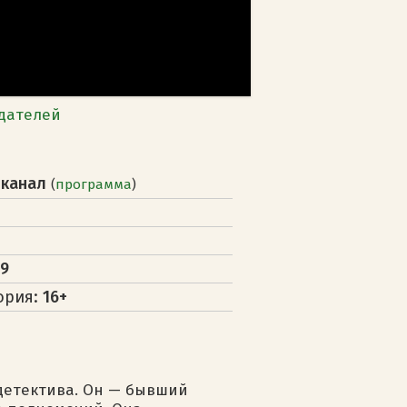
дателей
 канал
(
программа
)
19
ория:
16+
детектива. Он — бывший