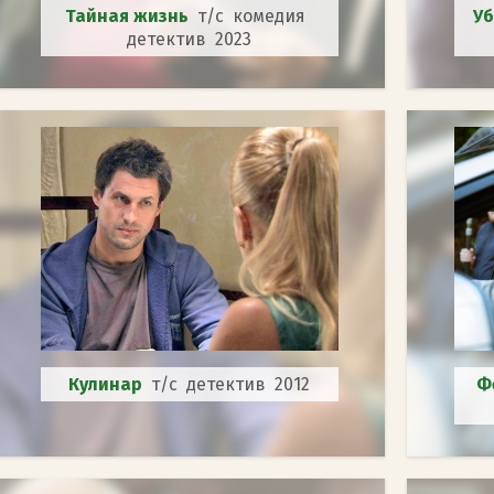
Тайная жизнь
т/с комедия
Уб
детектив 2023
Кулинар
т/с детектив 2012
Ф