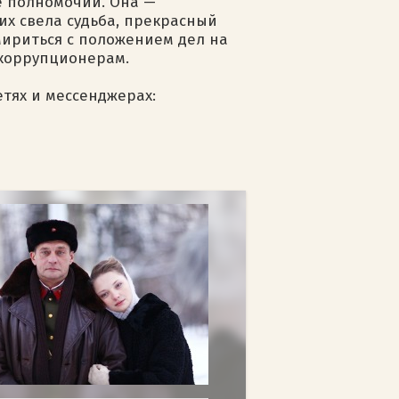
е полномочий. Она —
их свела судьба, прекрасный
мириться с положением дел на
 коррупционерам.
етях и мессенджерах: