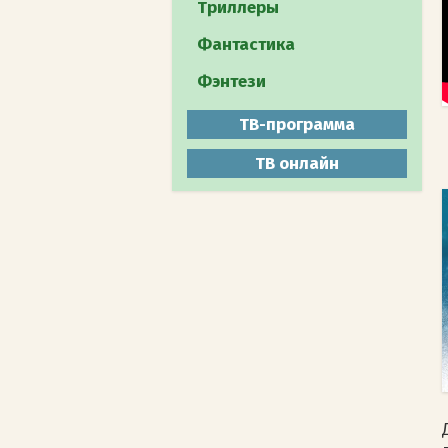
Путешествия
Триллеры
Документальное
Фантастика
Животный мир
Фэнтези
Мистика
ТВ-программа
ТВ онлайн