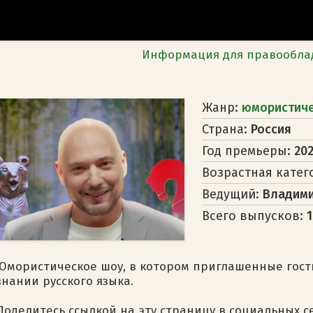
Информация для правообла
Жанр:
юмористич
Страна:
Россия
Год премьеры:
20
Возрастная катег
Ведущий:
Владими
Всего выпусков:
1
Юмористическое шоу, в котором приглашенные гост
знании русского языка.
Поделитесь ссылкой на эту страницу в социальных с