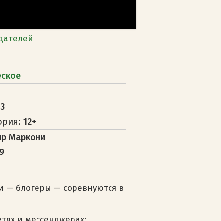
дателей
еское
23
ория:
12+
р Маркони
9
и — блогеры — соревнуются в
етях и мессенджерах: