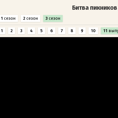
Битва пикников
1
сезон
2
сезон
3
сезон
1
2
3
4
5
6
7
8
9
10
11
вып