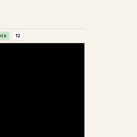
уск
12