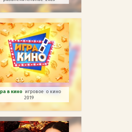
гра в кино
игровое о кино
2019