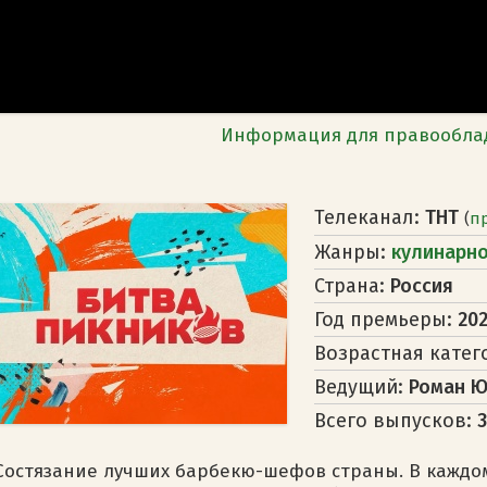
Информация для правообла
Телеканал:
ТНТ
(
п
Жанры:
кулинарн
Страна:
Россия
Год премьеры:
20
Возрастная катег
Ведущий:
Роман Ю
Всего выпусков:
Состязание лучших барбекю-шефов страны. В каждо