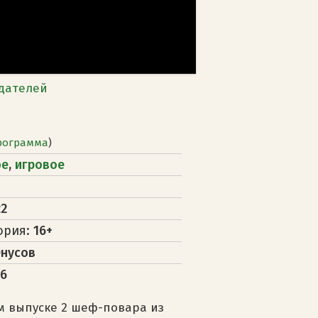
дателей
рограмма
)
ое
,
игровое
22
ория:
16+
нусов
36
м выпуске 2 шеф-повара из