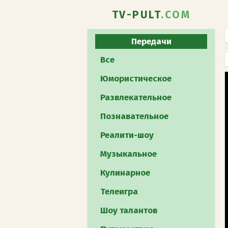
TV-PULT
.COM
Передачи
Все
Юмористическое
Развлекательное
Познавательное
Реалити-шоу
Музыкальное
Кулинарное
Телеигра
Шоу талантов