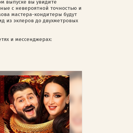
ом выпуске вы увидите
нные с невероятной точностью и
мова мастера-кондитеры будут
ид из эклеров до двухметровых
етях и мессенджерах: