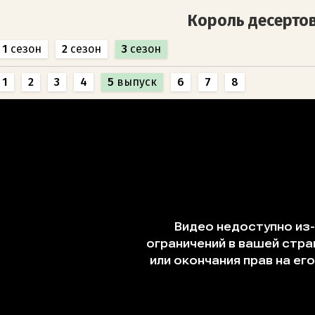
Король десерто
1
сезон
2
сезон
3
сезон
1
2
3
4
5
выпуск
6
7
8