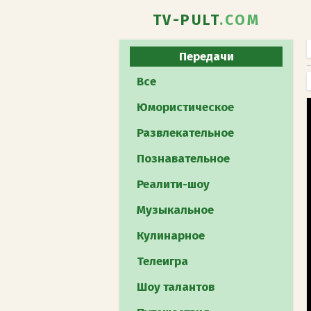
TV-PULT
.COM
Передачи
Все
Юмористическое
Развлекательное
Познавательное
Реалити-шоу
Музыкальное
Кулинарное
Телеигра
Шоу талантов