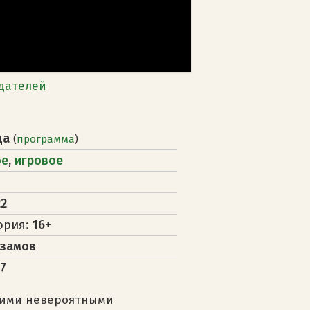
дателей
ца
(
программа
)
ое
,
игровое
22
ория:
16+
гзамов
7
оими невероятными