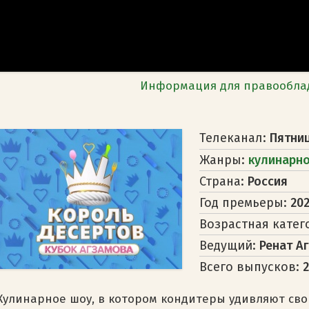
Информация для правообла
Телеканал:
Пятни
Жанры:
кулинарн
Страна:
Россия
Год премьеры:
20
Возрастная катег
Ведущий:
Ренат А
Всего выпусков:
2
Кулинарное шоу, в котором кондитеры удивляют св