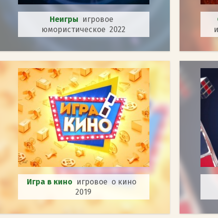
Неигры
игровое
юмористическое 2022
и
Игра в кино
игровое о кино
2019