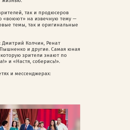
й жизнью.
зрителей, так и продюсеров
но «воюют» на извечную тему —
товые темы, так и оригинальные
: Дмитрий Колчин, Ренат
 Пышненко и другие. Самая юная
 которую зрители знают по
!» и «Настя, соберись!».
етях и мессенджерах: