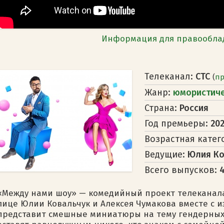
Информация для правообла
Телеканал:
СТС
(
п
Жанр:
юмористич
Страна:
Россия
Год премьеры:
202
Возрастная катег
Ведущие:
Юлия Ко
Всего выпусков:
«Между нами шоу» — комедийный проект телеканала 
лице Юлии Ковальчук и Алексея Чумакова вместе с
представит смешные миниатюры на тему гендерных