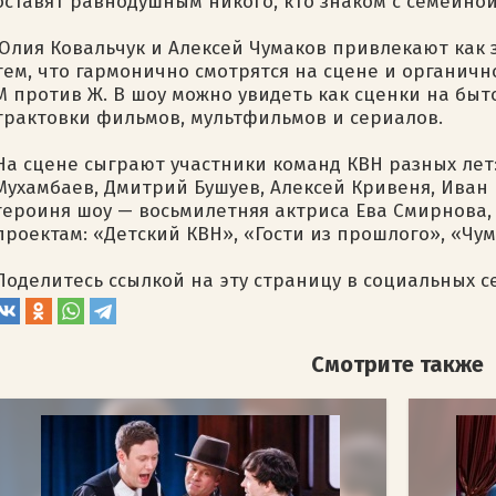
оставят равнодушным никого, кто знаком с семейно
Юлия Ковальчук и Алексей Чумаков привлекают как 
тем, что гармонично смотрятся на сцене и органич
М против Ж. В шоу можно увидеть как сценки на бы
трактовки фильмов, мультфильмов и сериалов.
На сцене сыграют участники команд КВН разных лет
Мухамбаев, Дмитрий Бушуев, Алексей Кривеня, Иван
героиня шоу — восьмилетняя актриса Ева Смирнова,
проектам: «Детский КВН», «Гости из прошлого», «Чума
Поделитесь ссылкой на эту страницу в социальных с
Смотрите также