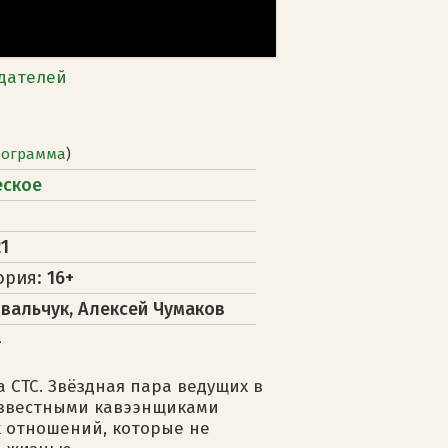
дателей
рограмма
)
еское
1
ория:
16+
вальчук, Алексей Чумаков
4
СТС. Звёздная пара ведущих в
 известными кавээнщиками
 отношений, которые не