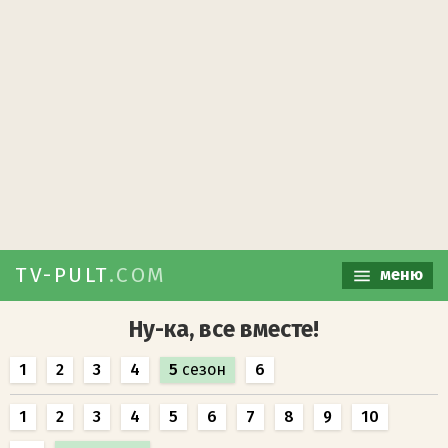
TV-PULT
.COM
меню
Ну-ка, все вместе!
1
2
3
4
5
сезон
6
1
2
3
4
5
6
7
8
9
10