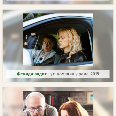
Фемида видит
т/с комедия драма 2019