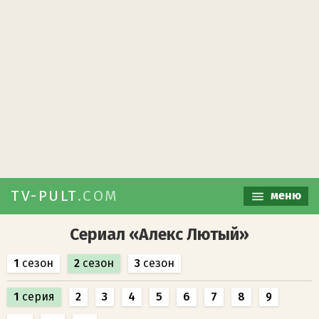
TV-PULT
.COM
меню
Сериал «Алекс Лютый»
1
сезон
2
сезон
3
сезон
1
серия
2
3
4
5
6
7
8
9