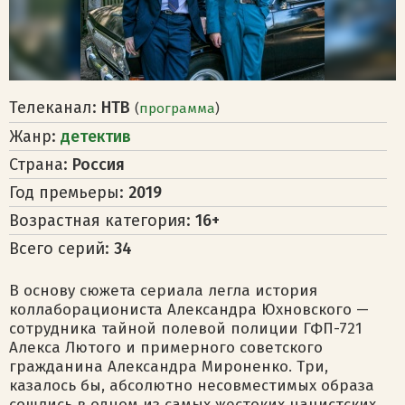
Телеканал:
НТВ
(
программа
)
Жанр:
детектив
Страна:
Россия
Год премьеры:
2019
Возрастная категория:
16+
Всего серий:
34
В основу сюжета сериала легла история
коллаборациониста Александра Юхновского —
сотрудника тайной полевой полиции ГФП-721
Алекса Лютого и примерного советского
гражданина Александра Мироненко. Три,
казалось бы, абсолютно несовместимых образа
сошлись в одном из самых жестоких нацистских