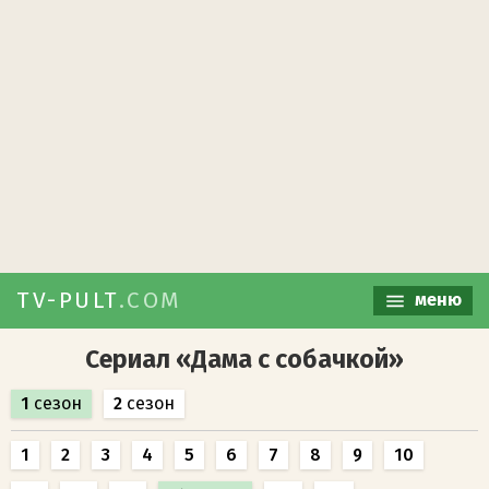
TV-PULT
.COM
меню
Сериал «Дама с собачкой»
1
сезон
2
сезон
1
2
3
4
5
6
7
8
9
10