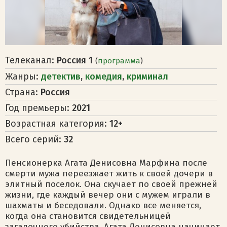
Телеканал:
Россия 1
(
программа
)
Жанры:
детектив
,
комедия
,
криминал
Страна:
Россия
Год премьеры:
2021
Возрастная категория:
12+
Всего серий:
32
Пенсионерка Агата Денисовна Марфина после
смерти мужа переезжает жить к своей дочери в
элитный поселок. Она скучает по своей прежней
жизни, где каждый вечер они с мужем играли в
шахматы и беседовали. Однако все меняется,
когда она становится свидетельницей
загадочного убийства. Агата Денисовна начинает