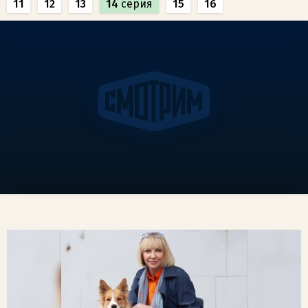
11
12
13
14
серия
15
16