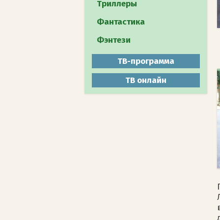
Путешествия
Триллеры
Документальное
Фантастика
Животный мир
Фэнтези
Мистика
ТВ-программа
ТВ онлайн