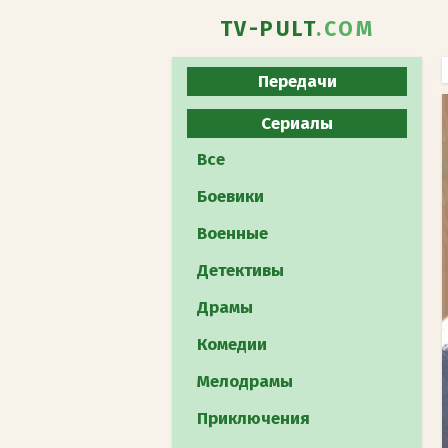
TV-PULT
.COM
Передачи
Все
Сериалы
Юмористическое
Все
Развлекательное
Боевики
Познавательное
Военные
Реалити-шоу
Детективы
Музыкальное
Драмы
Кулинарное
Комедии
Телеигра
Мелодрамы
Шоу талантов
Приключения