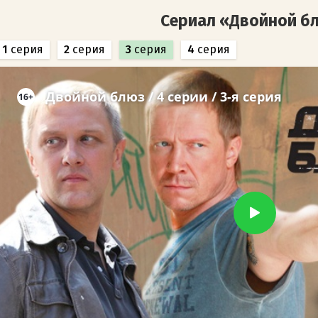
Сериал «Двойной б
1
серия
2
серия
3
серия
4
серия