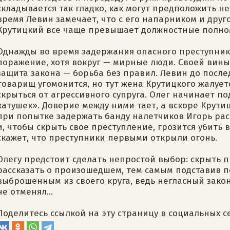
складывается так гладко, как могут предположить н
время Левин замечает, что с его напарником и друг
Крутицкий все чаще превышает должностные полном
Однажды во время задержания опасного преступник
поражение, хотя вокруг — мирные люди. Своей вины 
защита закона — борьба без правил. Левин до после
товарищ угомонится, но тут жена Крутицкого жалует
скрыться от агрессивного супруга. Олег начинает под
катушек». Доверие между ними тает, а вскоре Крути
при попытке задержать банду налетчиков Игорь ра
и, чтобы скрыть свое преступление, грозится убить 
скажет, что преступники первыми открыли огонь.
Олегу предстоит сделать непростой выбор: скрыть 
рассказать о произошедшем, тем самым подставив п
выброшенным из своего круга, ведь негласный зако
не отменял…
Поделитесь ссылкой на эту страницу в социальных с