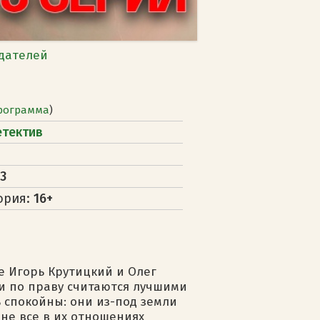
дателей
рограмма
)
етектив
3
ория:
16+
 Игорь Крутицкий и Олег
 и по праву считаются лучшими
ть спокойны: они из-под земли
 не все в их отношениях