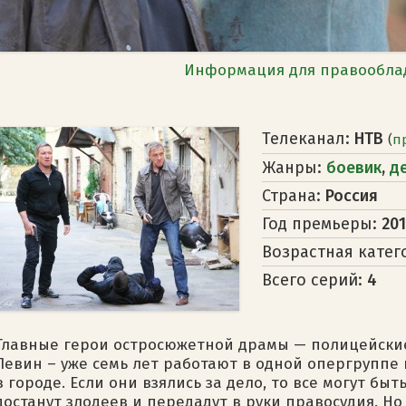
Информация для правообла
Телеканал:
НТВ
(
п
Жанры:
боевик
,
д
Страна:
Россия
Год премьеры:
201
Возрастная катег
Всего серий:
4
Главные герои остросюжетной драмы — полицейские
Левин – уже семь лет работают в одной опергруппе
в городе. Если они взялись за дело, то все могут бы
достанут злодеев и передадут в руки правосудия. Но