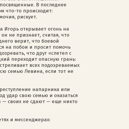
епосвященные. В последнее
ом что-то происходит:
очия, рискует.
а Игорь открывает огонь на
он не признает, считая, что
днего верит, что боевой
ся на побои и просит помочь
озревать, что друг «слетел с
цкий переходит опасную грань:
сстреливает всех подозреваемых
всю семью Левина, если тот не
преступление напарника или
од удар свою семью и оказаться
н — своих не сдают — еще никто
етях и мессенджерах: