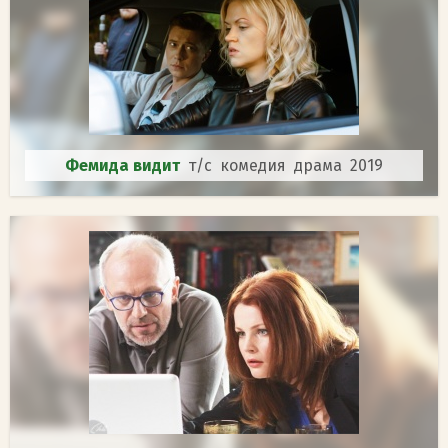
Фемида видит
т/с комедия драма 2019