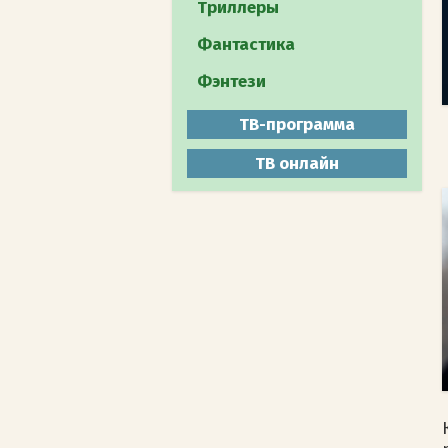
Путешествия
Триллеры
Документальное
Фантастика
Животный мир
Фэнтези
Мистика
ТВ-программа
ТВ онлайн