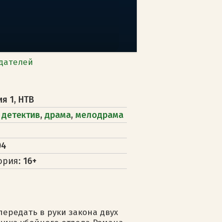
дателей
ия 1, НТВ
,
детектив
,
драма
,
мелодрама
04
ория:
16+
ередать в руки закона двух