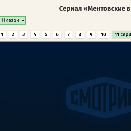
Сериал «Ментовские 
1
2
3
4
5
6
7
8
9
10
11
сери