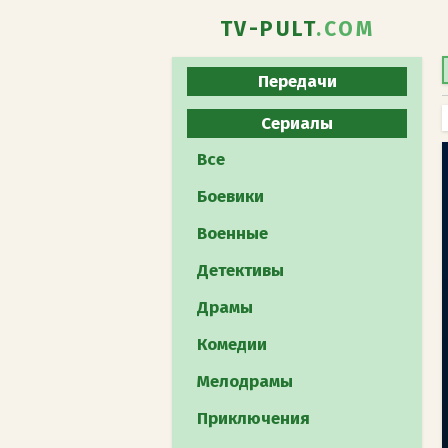
TV-PULT
.COM
Передачи
Все
Сериалы
Юмористическое
Все
Развлекательное
Боевики
Познавательное
Военные
Реалити-шоу
Детективы
Музыкальное
Драмы
Кулинарное
Комедии
Телеигра
Мелодрамы
Шоу талантов
Приключения