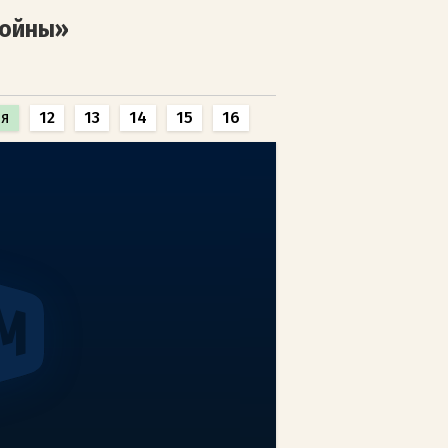
войны»
я
12
13
14
15
16