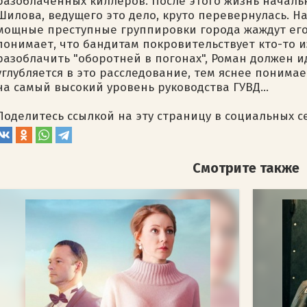
разоблаченных киллеров. После этого жизнь началь
Шилова, ведущего это дело, круто перевернулась. Н
мощные преступные группировки города жаждут его 
понимает, что бандитам покровительствует кто-то и
разоблачить "оборотней в погонах", Роман должен и
углубляется в это расследование, тем яснее понимае
на самый высокий уровень руководства ГУВД...
Поделитесь ссылкой на эту страницу в социальных с
Смотрите также