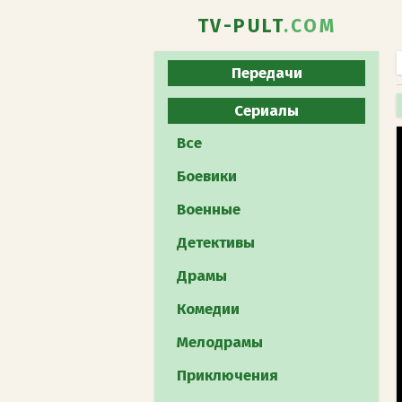
TV-PULT
.COM
Передачи
Все
Сериалы
Юмористическое
Все
Развлекательное
Боевики
Познавательное
Военные
Реалити-шоу
Детективы
Музыкальное
Драмы
Кулинарное
Комедии
Телеигра
Мелодрамы
Шоу талантов
Приключения