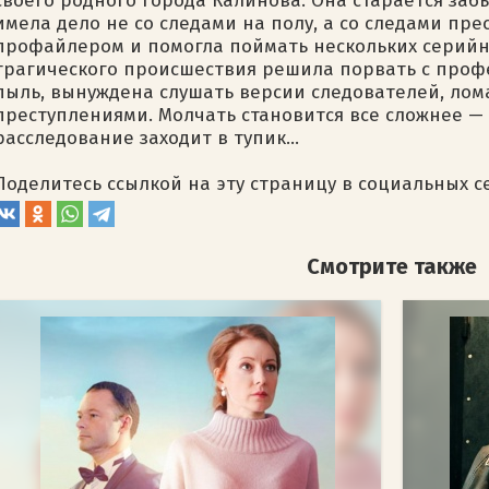
своего родного города Калинова. Она старается заб
имела дело не со следами на полу, а со следами пр
профайлером и помогла поймать нескольких серийн
трагического происшествия решила порвать с профе
пыль, вынуждена слушать версии следователей, лом
преступлениями. Молчать становится все сложнее — 
расследование заходит в тупик...
Поделитесь ссылкой на эту страницу в социальных с
Смотрите также