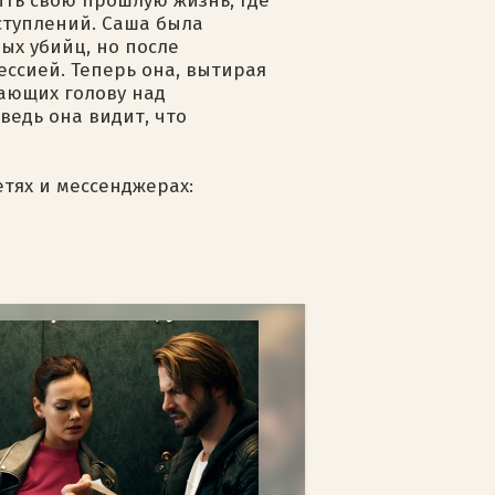
ыть свою прошлую жизнь, где
еступлений. Саша была
ых убийц, но после
ссией. Теперь она, вытирая
ающих голову над
ведь она видит, что
етях и мессенджерах: