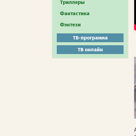
Путешествия
Триллеры
Документальное
Фантастика
Животный мир
Фэнтези
Мистика
ТВ-программа
ТВ онлайн