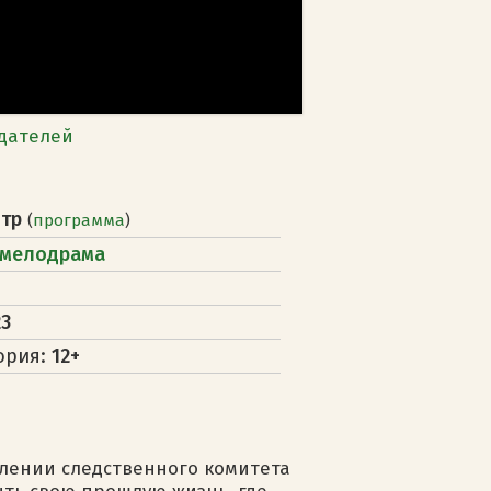
дателей
нтр
(
программа
)
мелодрама
23
ория:
12+
лении следственного комитета