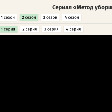
Сериал «Метод убор
1
сезон
2
сезон
3
сезон
4
сезон
1
серия
2
серия
3
серия
4
серия