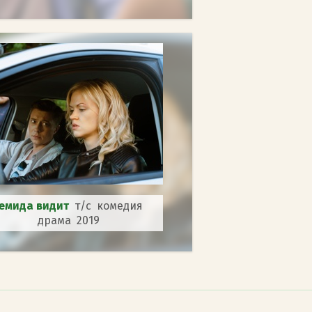
емида видит
т/с комедия
драма 2019