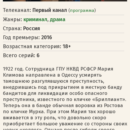
Телеканал:
Первый канал
(
программа
)
Жанры:
криминал
,
драма
Страна:
Россия
Год премьеры:
2016
Возрастная категория:
18+
Всего серий:
6
1922 год. Сотрудница ГПУ НКВД РСФСР Мария
Климова направлена в Одессу усмирять
тамошнюю разгулявшуюся преступность,
внедрившись под прикрытием в местную банду
бандитов для ликвидации особо опасного
преступника, известного по кличке «Бриллиант».
Теперь она в банде обычная воровка из Ростова
по кличке Мурка. При этом Мария так хорошо
вживается в эту роль, что довольно скоро
приобретает большое уважение со стороны своих
новых «коллег». Однако после гибели своего