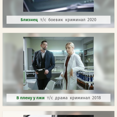
Близнец
т/с боевик криминал 2020
В плену у лжи
т/с драма криминал 2018