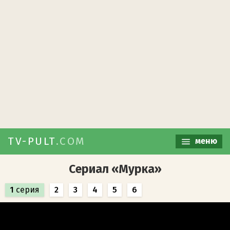
TV-PULT
.COM
меню
Сериал «Мурка»
1
серия
2
3
4
5
6