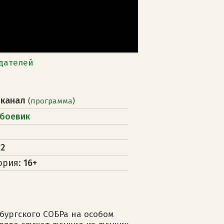
дателей
 канал
(
программа
)
боевик
22
ория:
16+
ургского СОБРа на особом