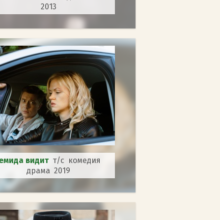
2013
емида видит
т/с комедия
драма 2019