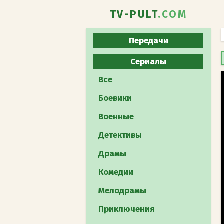
TV-PULT
.COM
Передачи
Все
Сериалы
Юмористическое
Все
Развлекательное
Боевики
Познавательное
Военные
Реалити-шоу
Детективы
Музыкальное
Драмы
Кулинарное
Комедии
Телеигра
Мелодрамы
Шоу талантов
Приключения