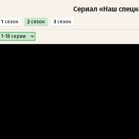
Сериал «Наш спецн
1
сезон
2
сезон
3
сезон