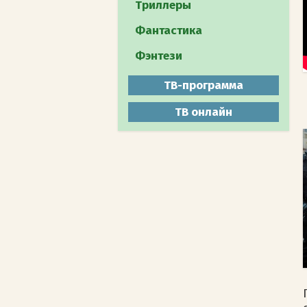
Путешествия
Триллеры
Документальное
Фантастика
Животный мир
Фэнтези
Мистика
ТВ-программа
ТВ онлайн