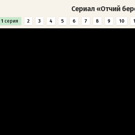
Сериал «Отчий бер
1
серия
2
3
4
5
6
7
8
9
10