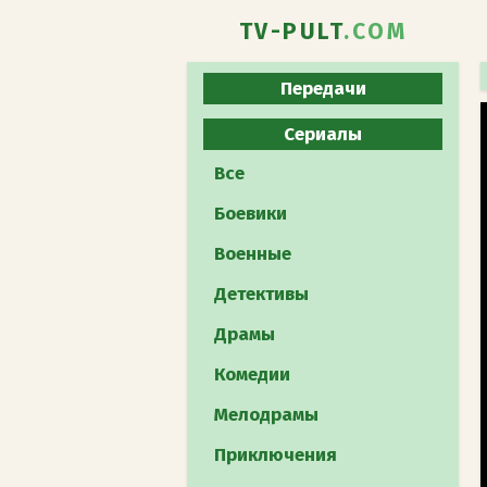
TV-PULT
.COM
Передачи
Все
Сериалы
Юмористическое
Все
Развлекательное
Боевики
Познавательное
Военные
Реалити-шоу
Детективы
Музыкальное
Драмы
Кулинарное
Комедии
Телеигра
Мелодрамы
Шоу талантов
Приключения