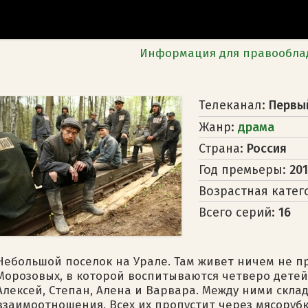
Информация для правообла
Телеканал:
Первы
Жанр:
драма
Страна:
Россия
Год премьеры:
201
Возрастная катег
Всего серий:
16
Небольшой поселок на Урале. Там живет ничем не п
Морозовых, в которой воспитываются четверо детей:
Алексей, Степан, Алена и Варвара. Между ними скл
взаимоотношения. Всех их пропустит через мясоруб