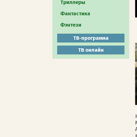
Путешествия
Триллеры
Документальное
Фантастика
Животный мир
Фэнтези
Мистика
ТВ-программа
ТВ онлайн