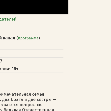
дателей
й канал
(
программа
)
7
ория:
16+
римечательная семья
 два брата и две сестры —
адываются непростые
ку Великая Отечественная