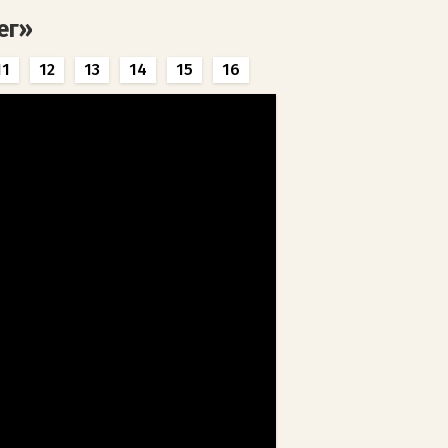
ег»
11
12
13
14
15
16