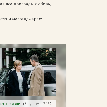
щая все преграды любовь,
етях и мессенджерах:
вeты жизни
т/с драма 2024