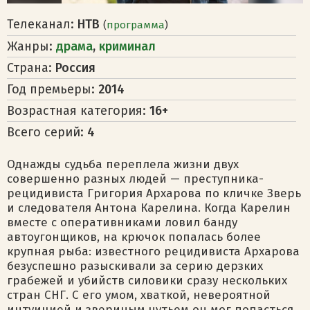
Телеканал:
НТВ
(
программа
)
Жанры:
драма
,
криминал
Страна:
Россия
Год премьеры:
2014
Возрастная категория:
16+
Всего серий:
4
Однажды судьба переплела жизни двух
совершенно разных людей — преступника-
рецидивиста Григория Архарова по кличке Зверь
и следователя Антона Карелина. Когда Карелин
вместе с оперативниками ловил банду
автоугонщиков, на крючок попалась более
крупная рыба: известного рецидивиста Архарова
безуспешно разыскивали за серию дерзких
грабежей и убийств силовики сразу нескольких
стран СНГ. С его умом, хваткой, невероятной
интуицией и звериным чутьем он мог попасться