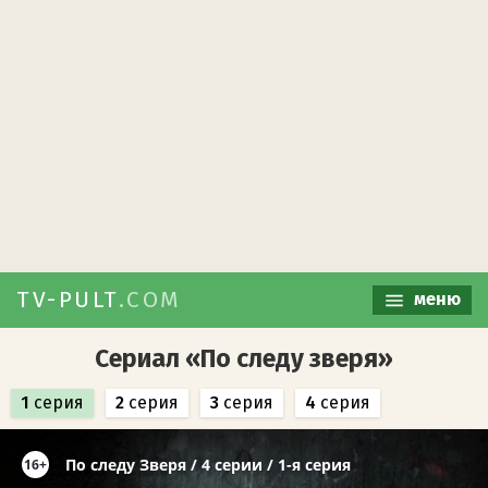
TV-PULT
.COM
меню
Сериал «По следу зверя»
1
серия
2
серия
3
серия
4
серия