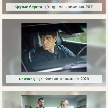
Крутые берега
т/с драма криминал 2011
Близнец
т/с боевик криминал 2020