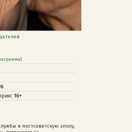
дателей
рограмма
)
06
ория:
16+
лужбы в постсоветскую эпоху,