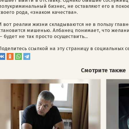
решает выйти в отставку. Однако бывшие сослуживц
полукриминальный бизнес, не оставляют его в покое,
своего рода, «знаком качества».
И вот реалии жизни складываются не в пользу главн
становится мишенью. Албанец понимает, что желан
— будет не так просто осуществить…
Поделитесь ссылкой на эту страницу в социальных с
Смотрите также