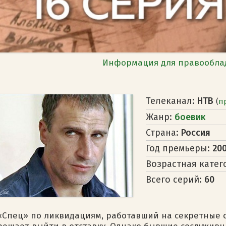
Информация для правообла
Телеканал:
НТВ
(
п
Жанр:
боевик
Страна:
Россия
Год премьеры:
20
Возрастная катег
Всего серий:
60
«Спец» по ликвидациям, работавший на секретные с