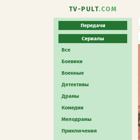
TV-PULT
.COM
Передачи
Все
Сериалы
Юмористическое
Все
Развлекательное
Боевики
Познавательное
Военные
Реалити-шоу
Детективы
Музыкальное
Драмы
Кулинарное
Комедии
Телеигра
Мелодрамы
Шоу талантов
Приключения