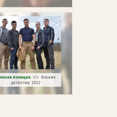
енная полиция
т/с боевик
детектив 2022