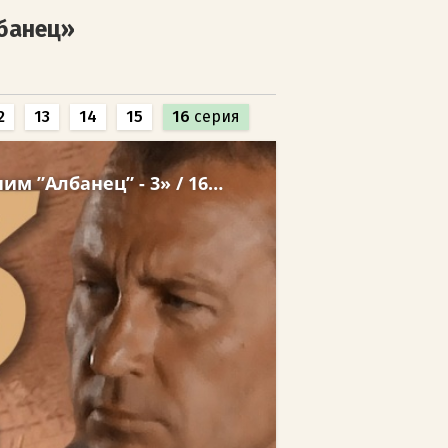
банец»
2
13
14
15
16
серия