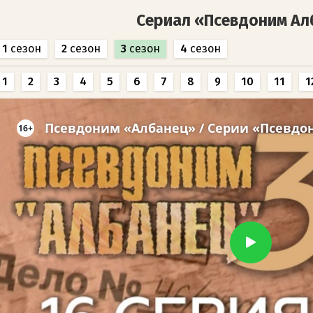
Сериал «Псевдоним Ал
1
сезон
2
сезон
3
сезон
4
сезон
1
2
3
4
5
6
7
8
9
10
11
1