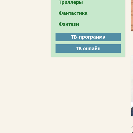
Путешествия
Триллеры
Документальное
Фантастика
Животный мир
Фэнтези
Мистика
ТВ-программа
ТВ онлайн