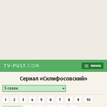
TV-PULT
.COM
меню
Сериал «Склифосовский»
1
2
3
4
5
6
7
8
9
10