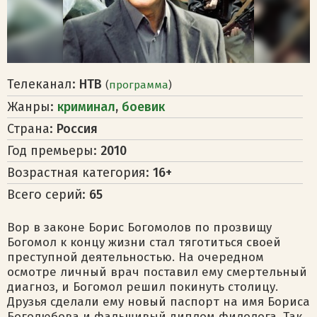
Телеканал:
НТВ
(
программа
)
Жанры:
криминал
,
боевик
Страна:
Россия
Год премьеры:
2010
Возрастная категория:
16+
Всего серий:
65
Вор в законе Борис Богомолов по прозвищу
Богомол к концу жизни стал тяготиться своей
преступной деятельностью. На очередном
осмотре личный врач поставил ему смертельный
диагноз, и Богомол решил покинуть столицу.
Друзья сделали ему новый паспорт на имя Бориса
Боголюбова и фальшивый диплом филолога. Так