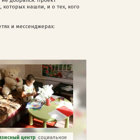
и не добрался. Проект
которых нашли, и о тех, кого
етях и мессенджерах:
изисный центр
социальное