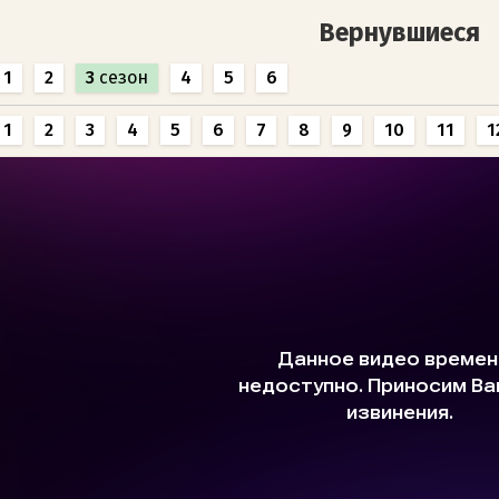
Вернувшиеся
1
2
3
сезон
4
5
6
1
2
3
4
5
6
7
8
9
10
11
1