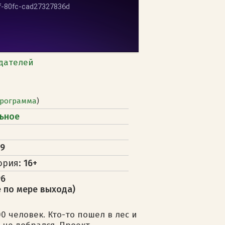
дателей
рограмма
)
ьное
19
ория:
16+
96
 по мере выхода)
0 человек. Кто-то пошел в лес и