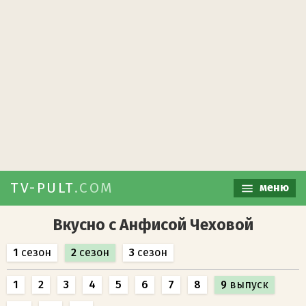
TV-PULT
.COM
меню
Вкусно с Анфисой Чеховой
1
сезон
2
сезон
3
сезон
1
2
3
4
5
6
7
8
9
выпуск