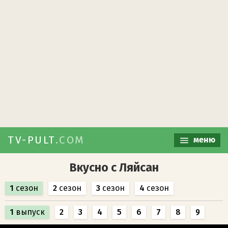
TV-PULT
.COM
меню
Вкусно с Ляйсан
1
сезон
2
сезон
3
сезон
4
сезон
1
выпуск
2
3
4
5
6
7
8
9