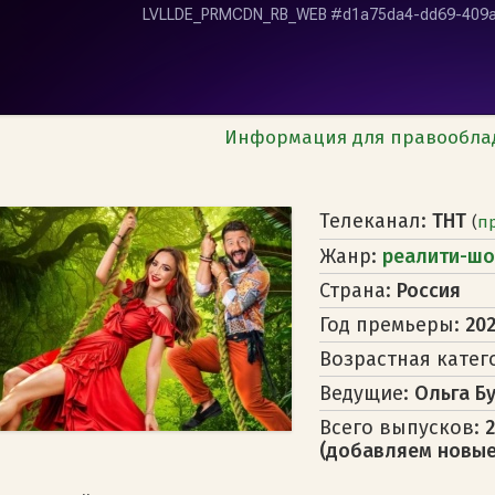
Информация для правообла
Телеканал:
ТНТ
(
п
Жанр:
реалити-шо
Страна:
Россия
Год премьеры:
20
Возрастная катег
Ведущие:
Ольга Б
Всего выпусков:
(добавляем новые