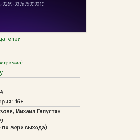
дателей
рограмма
)
у
24
ория:
16+
узова, Михаил Галустян
29
 по мере выхода)