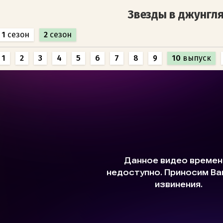
Звезды в джунгл
1
сезон
2
сезон
1
2
3
4
5
6
7
8
9
10
выпуск