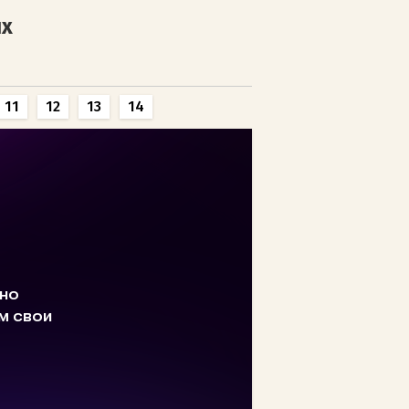
ях
11
12
13
14