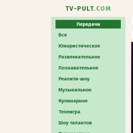
TV-PULT
.COM
Передачи
Все
Юмористическое
Развлекательное
Познавательное
Реалити-шоу
Музыкальное
Кулинарное
Телеигра
Шоу талантов