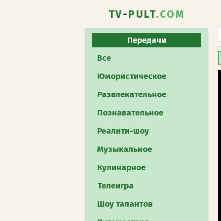
TV-PULT
.COM
Передачи
Все
Юмористическое
Развлекательное
Познавательное
Реалити-шоу
Музыкальное
Кулинарное
Телеигра
Шоу талантов