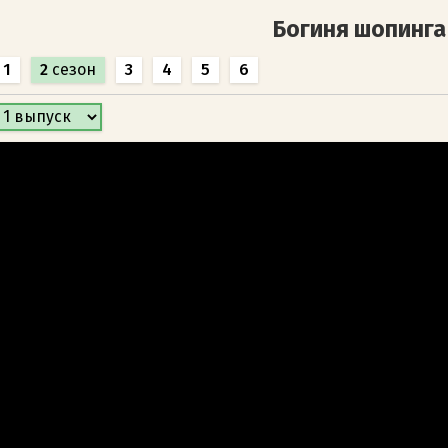
Богиня шопинга
1
2
сезон
3
4
5
6