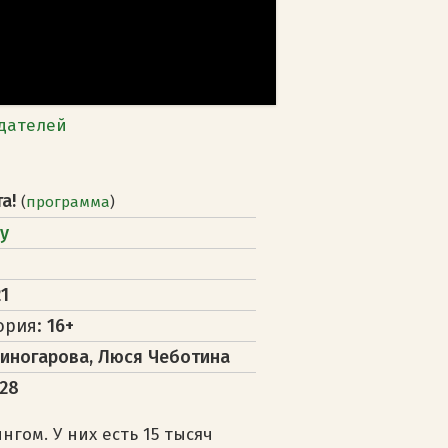
дателей
та!
(
программа
)
у
1
ория:
16+
иногарова, Люся Чеботина
128
гом. У них есть 15 тысяч