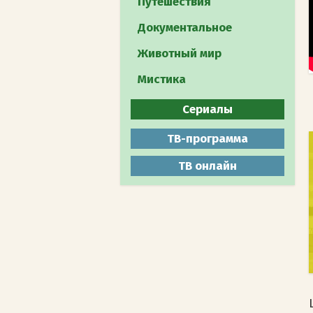
Путешествия
Документальное
Животный мир
Мистика
Сериалы
Все
ТВ-программа
Боевики
ТВ онлайн
Военные
Детективы
Драмы
Комедии
Мелодрамы