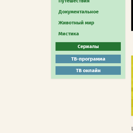
Путешествия
Документальное
Животный мир
Мистика
Сериалы
Все
ТВ-программа
Боевики
ТВ онлайн
Военные
Детективы
Драмы
Комедии
Мелодрамы