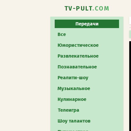
TV-PULT
.COM
Передачи
Все
Юмористическое
Развлекательное
Познавательное
Реалити-шоу
Музыкальное
Кулинарное
Телеигра
Шоу талантов