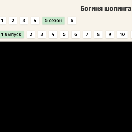
Богиня шопинга
1
2
3
4
5
сезон
6
1
выпуск
2
3
4
5
6
7
8
9
10