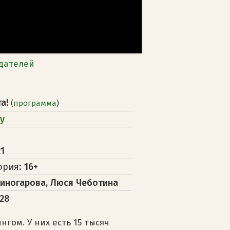
дателей
та!
(
программа
)
у
1
ория:
16+
иногарова, Люся Чеботина
128
гом. У них есть 15 тысяч