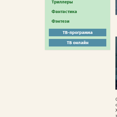
Путешествия
Триллеры
Документальное
Фантастика
Животный мир
Фэнтези
Мистика
ТВ-программа
ТВ онлайн