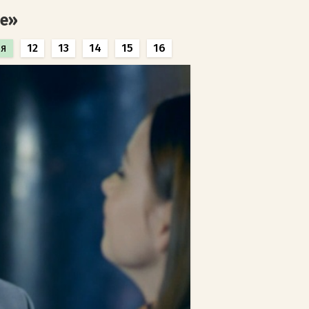
не»
я
12
13
14
15
16