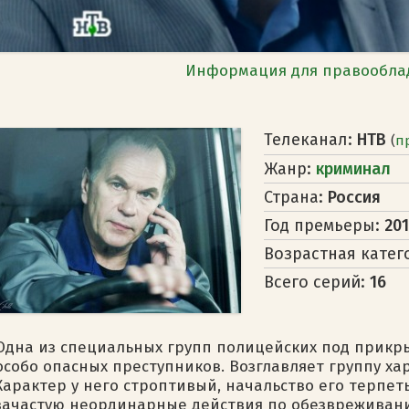
Информация для правообла
Телеканал:
НТВ
(
п
Жанр:
криминал
Страна:
Россия
Год премьеры:
20
Возрастная катег
Всего серий:
16
Одна из специальных групп полицейских под прикр
особо опасных преступников. Возглавляет группу х
Характер у него строптивый, начальство его терпет
зачастую неординарные действия по обезвреживани