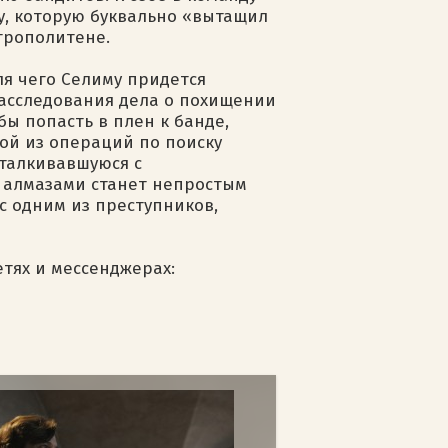
у, которую буквально «вытащил
трополитене.
ля чего Селиму придется
расследования дела о похищении
бы попасть в плен к банде,
ой из операций по поиску
сталкивавшуюся с
в алмазами станет непростым
с одним из преступников,
етях и мессенджерах: