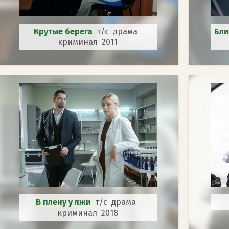
Крутые берега
т/с драма
Бл
криминал 2011
В плену у лжи
т/с драма
криминал 2018