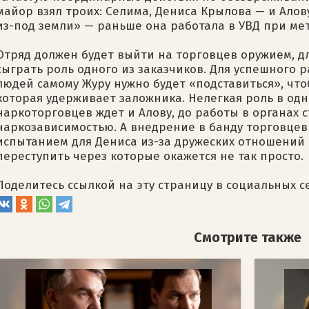
майор взял троих: Селима, Дениса Крылова — и Алов
из-под земли» — раньше она работала в УВД при ме
Отряд должен будет выйти на торговцев оружием, д
сыграть роль одного из заказчиков. Для успешного 
людей самому Журу нужно будет «подставиться», что
которая удерживает заложника. Нелегкая роль в одн
наркоторговцев ждет и Алову, до работы в органах 
наркозависимостью. А внедрение в банду торговце
испытанием для Дениса из-за дружеских отношений 
переступить через которые окажется не так просто.
Поделитесь ссылкой на эту страницу в социальных с
Смотрите также