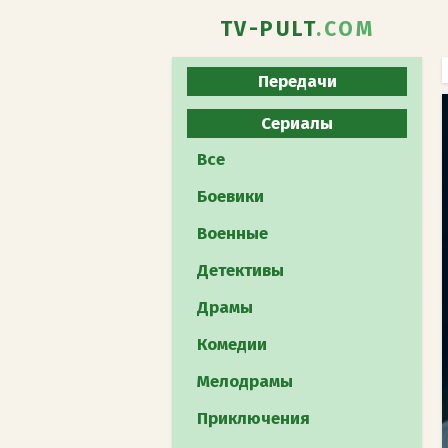
TV-PULT
.COM
Передачи
Все
Сериалы
Юмористическое
Все
Развлекательное
Боевики
Познавательное
Военные
Реалити-шоу
Детективы
Музыкальное
Драмы
Кулинарное
Комедии
Телеигра
Мелодрамы
Шоу талантов
Приключения