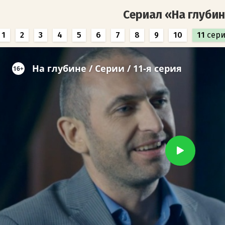
Сериал «На глуби
1
2
3
4
5
6
7
8
9
10
11
сери