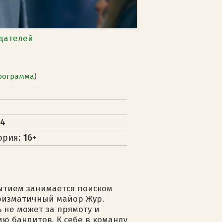
дателей
рограмма
)
14
ория:
16+
ытием занимается поиском
аризматичный майор Жур.
ь не может за прямоту и
ю бандитов. К себе в команду