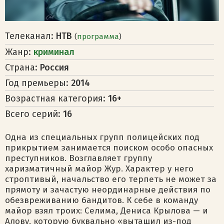
Телеканал:
НТВ
(
программа
)
Жанр:
криминал
Страна:
Россия
Год премьеры:
2014
Возрастная категория:
16+
Всего серий:
16
Одна из специальных групп полицейских под
прикрытием занимается поиском особо опасных
преступников. Возглавляет группу
харизматичный майор Жур. Характер у него
строптивый, начальство его терпеть не может за
прямоту и зачастую неординарные действия по
обезвреживанию бандитов. К себе в команду
майор взял троих: Селима, Дениса Крылова — и
Алову, которую буквально «вытащил из-под