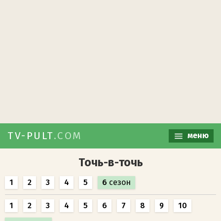
TV-PULT
.COM
меню
Точь-в-точь
1
2
3
4
5
6
сезон
1
2
3
4
5
6
7
8
9
10