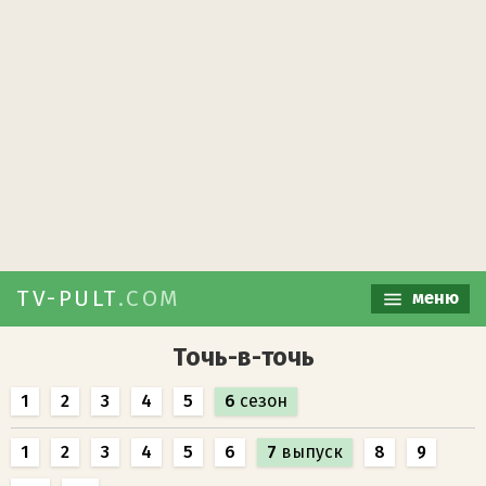
TV-PULT
.COM
меню
Точь-в-точь
1
2
3
4
5
6
сезон
1
2
3
4
5
6
7
выпуск
8
9