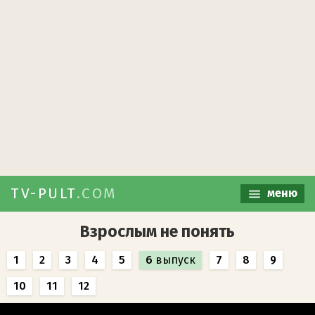
TV-PULT
.COM
меню
Взрослым не понять
1
2
3
4
5
6
выпуск
7
8
9
10
11
12