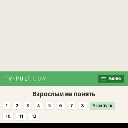
TV-PULT
.COM
меню
Взрослым не понять
1
2
3
4
5
6
7
8
9
выпуск
10
11
12