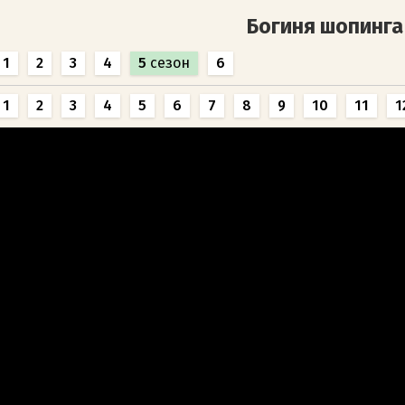
Богиня шопинга
1
2
3
4
5
сезон
6
1
2
3
4
5
6
7
8
9
10
11
1