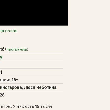
дателей
та!
(
программа
)
у
1
ория:
16+
иногарова, Люся Чеботина
128
гом. У них есть 15 тысяч