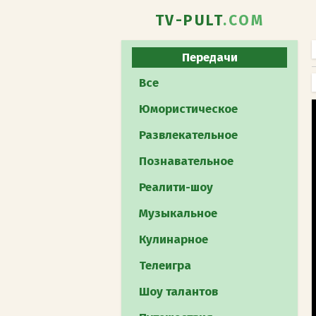
TV-PULT
.COM
Передачи
Все
Юмористическое
Развлекательное
Познавательное
Реалити-шоу
Музыкальное
Кулинарное
Телеигра
Шоу талантов