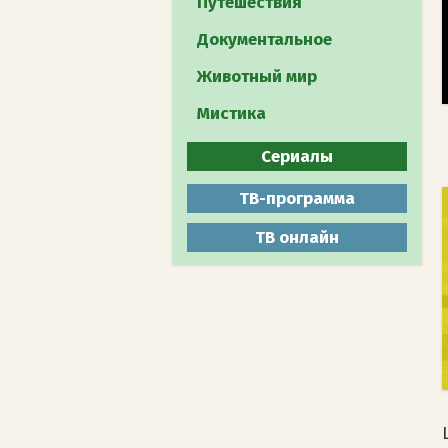
Путешествия
Документальное
Животный мир
Мистика
Сериалы
Все
ТВ-программа
Боевики
ТВ онлайн
Военные
Детективы
Драмы
Комедии
Мелодрамы