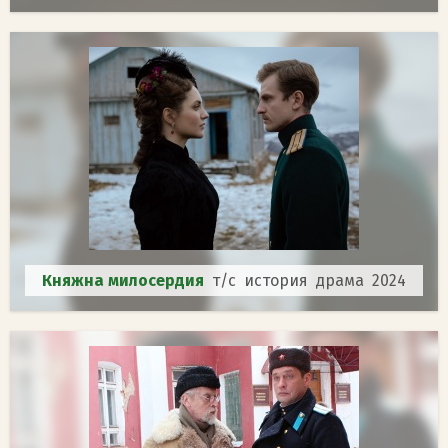
Княжна милосердия
т/с история драма 2024