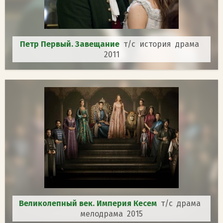
Петр Первый. Завещание
т/с история драма
2011
Великолепный век. Империя Кесем
т/с драма
мелодрама 2015