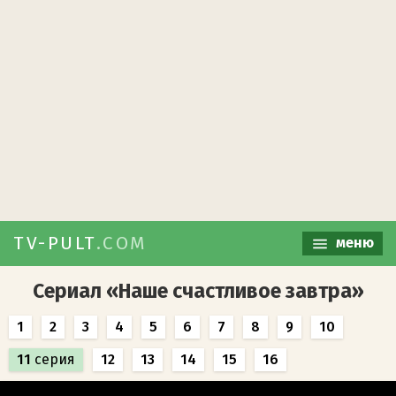
TV-PULT
.COM
меню
Сериал «Наше счастливое завтра»
1
2
3
4
5
6
7
8
9
10
11
серия
12
13
14
15
16