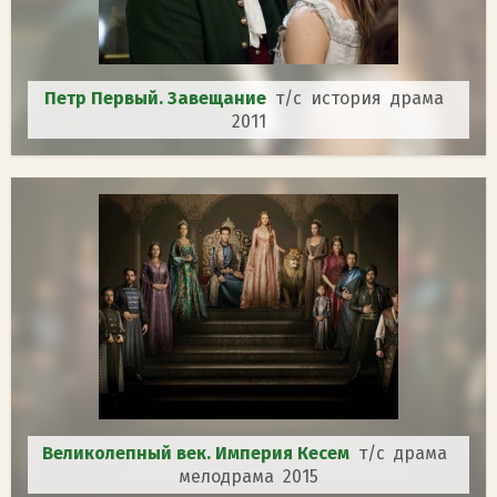
Петр Первый. Завещание
т/с история драма
2011
Великолепный век. Империя Кесем
т/с драма
мелодрама 2015