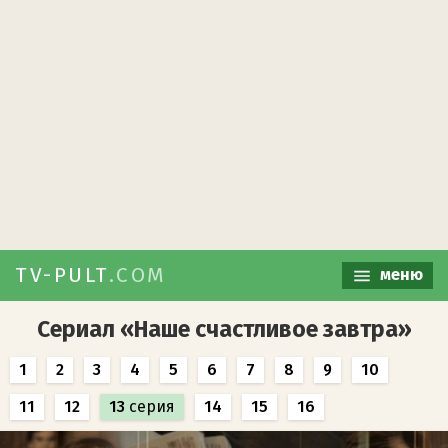
TV-PULT
.COM
меню
Сериал «Наше счастливое завтра»
1
2
3
4
5
6
7
8
9
10
11
12
13
серия
14
15
16