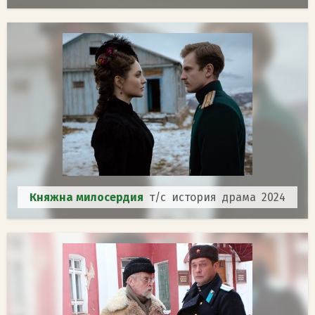
Княжна милосердия
т/с история драма 2024