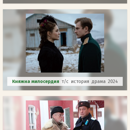
Княжна милосердия
т/с история драма 2024