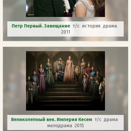
Петр Первый. Завещание
т/с история драма
2011
Великолепный век. Империя Кесем
т/с драма
мелодрама 2015