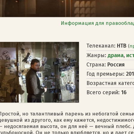
Информация для правообла
Телеканал:
НТВ
(
п
Жанры:
драма
,
ис
Страна:
Россия
Год премьеры:
20
Возрастная катег
Всего серий:
16
Простой, но талантливый парень из небогатой семьи
девушкой из другого, как ему кажется, недостижимог
— недосягаемая высота, он для неё — вечный плебс. 
судьбоносной. Он не только влюбляется, но и дает се