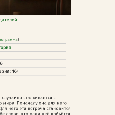
дателей
рограмма
)
тория
16
ория:
16+
 случайно сталкивается с
о мира. Поначалу она для него
Для него эта встреча становится
бе слово, что ради неё добьётся