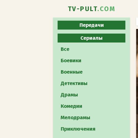
TV-PULT
.COM
Передачи
Все
Сериалы
Юмористическое
Все
Развлекательное
Боевики
Познавательное
Военные
Реалити-шоу
Детективы
Музыкальное
Драмы
Кулинарное
Комедии
Телеигра
Мелодрамы
Шоу талантов
Приключения