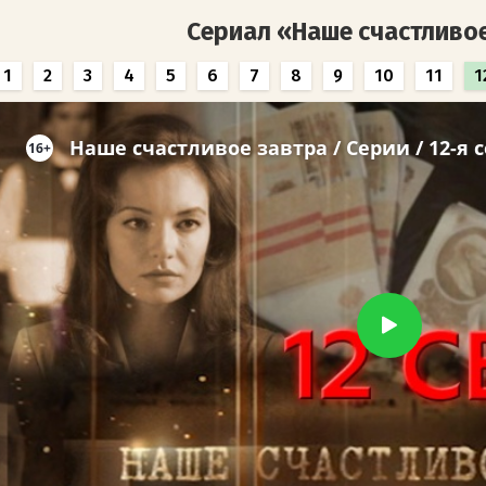
Сериал «Наше счастливо
1
2
3
4
5
6
7
8
9
10
11
1