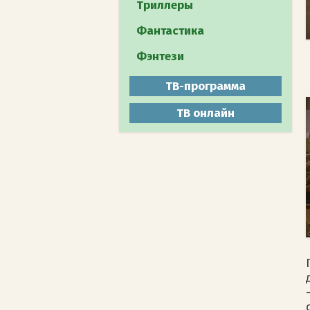
Путешествия
Триллеры
Документальное
Фантастика
Животный мир
Фэнтези
Мистика
ТВ-программа
ТВ онлайн