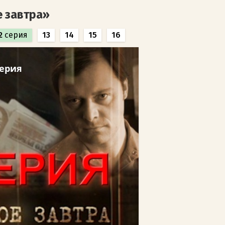
е завтра»
2
серия
13
14
15
16