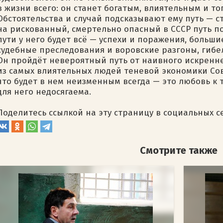
в жизни всего: он станет богатым, влиятельным и то
Обстоятельства и случай подсказывают ему путь — с
на рискованный, смертельно опасный в СССР путь п
пути у него будет всё — успехи и поражения, больши
судебные преследования и воровские разгоны, гибел
Он пройдёт невероятный путь от наивного искренне
из самых влиятельных людей теневой экономики Сов
что будет в нем неизменным всегда — это любовь к т
для него недосягаема.
Поделитесь ссылкой на эту страницу в социальных с
Смотрите также