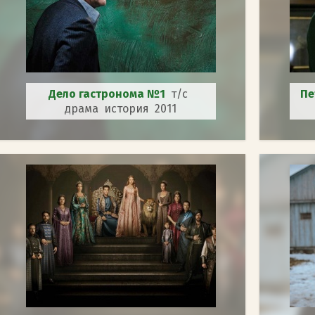
Дело гастронома №1
т/с
Пе
драма история 2011